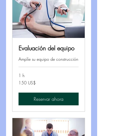
Evaluación del equipo
Amplíe su equipo de construcción
1 h
150
150 US$
dólares
estadounidenses
Reservar ahora