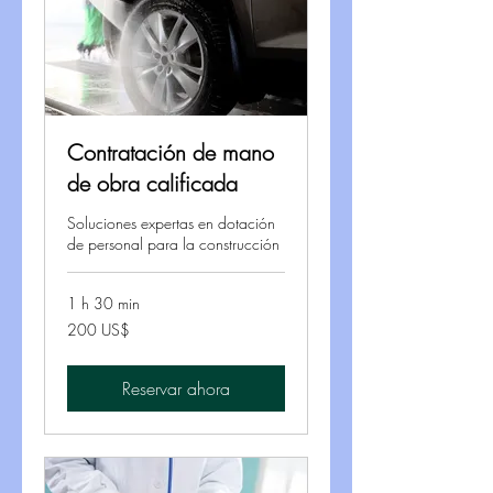
Contratación de mano
de obra calificada
Soluciones expertas en dotación
de personal para la construcción
1 h 30 min
200
200 US$
dólares
estadounidenses
Reservar ahora